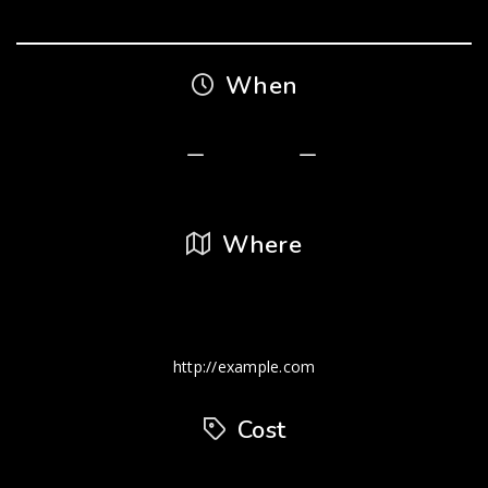
When
9 febrero, 2017
12:00 PM
9 abril, 2017
12:00 PM
Where
Venue Name, Street, State, Zip
Luxembourg
+123 456 7890
http://example.com
Cost
EURO 50