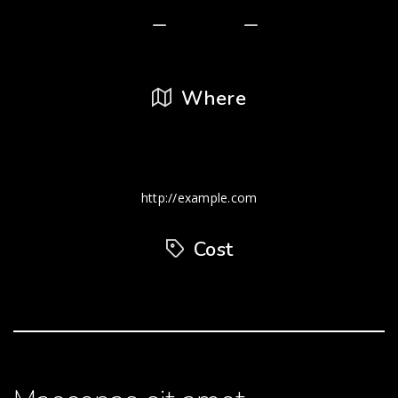
4 febrero, 2017
12:00 PM
12 abril, 2017
12:00 PM
Where
Venue Name, Street, State, Zip
Japan
+123 456 7890
http://example.com
Cost
FREE