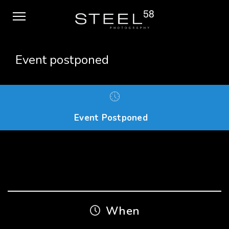
Event postponed
Event Postponed
When